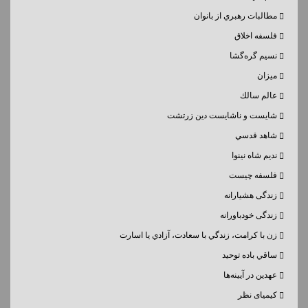
مطالبات رهبري از بانوان
فلسفه اخلاق
نسيم گره‌گشا
میزان
عالم سالك
شايست و ناشايست دين زرتشت
شاهد قدسي
نديم شاه نينوا
فلسفه چیست
زندگی هشیارانه
زندگی خودباورانه
زن با كرامت، زندگي با سعادت، آزادي يا اسارت
ساقي باده توحيد
عهدین در آیینه‌ها
کیمیای نظر