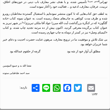
(قدس سره)
تهرانی
تأسیس شده، و با هدف نشر معارف ناب دینی در حوزه‌های اخلاق،
تربیت، عرفان، معارف، ادعیه و ... فعالیت خود را آغاز نموده است.
به لطف حق کتاب‌هایی که تا کنون منتشر نموده‌ایم با استقبال گستردة مخاطبان روبرو
شده و ظرف مدت کوتاهی به چاپ‌های متعدّد رسیده است. به عنوان نمونه کتاب «باده
(ره)
گلگون» که در کنگرة بزرگداشت آیت الله میرزا جواد آقا ملکی تبریزی
در شهر تبریز به
عنوان کتاب برگزیده معرفی گردید، اکنون بیش از ده مرتبه تجدید چاپ شده، و کتاب
«کیمیای وصل» نیز در کمتر از دوماه به چاپ چهارم رسیده است.
بی شک تلاش و موفقیت ما در ترویج معارف، مرهون عنایت حضرت احدیت و دعای خیر
شما عزیزان خواهد بود.
مطلق آن آواز خود از شه بود گرچه از حلقوم عبدالله بود
نفعنا الله به و جمیع المؤمنین
سید احمد طباطبایی ستوده
Share
WhatsApp
Line
Facebook
Twitter
Email
بازدید:
۱۶۳۲