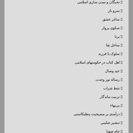
نخبگان و تمدن سازی اسلامی
سرو ناز
ساغر عشق
سکوی پرواز
برنا
ساحل بقا
سلوک با فرزند
اهل کتاب در حکومتهای اسلامی
عید وصال
رساله نور وحدت
شط شراب
تربیت ماندگار
بی‌بهاء
درآمدی بر مسیحیت پنطیکاستی
تبشير صليبي
جام صهبا