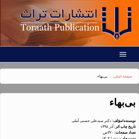
رفتن به محتوای اصلی
Toggle
navigation
صفحه اصلی
بی‌بهاء
بی‌بهاء
نویسنده/مؤلف:
دکتر سیدعلی حسنی آملی
تاریخ چاپ اثر:
آذر ۱۳۹۸
تعداد صفحات:
۳۲۰ص.
نوبت چاپ:
دوم / ۱۴۰۲