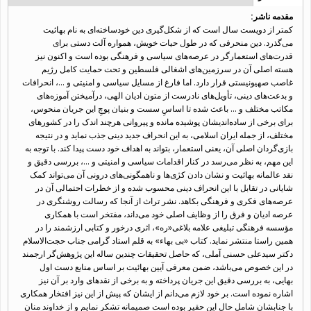
توضیحات کتاب
فعال)
مقدمه ناشر:
کمتر از دویست سال است که از شکل‌گیری دین خودساخته‌ای به نام بهائیت
می‌گذرد. دین منحرفی که در طول حیات خویش، همواره آلت دستی برای
قدرت‌های استعمارگر در عرصه‌های سیاسی و فرهنگی بوده است و اکنون نیز
هسته اصلی آن در سرزمین‌های اشغالی فلسطین و تحت حمایت کامل رژیم
غاصب صهیونیستی قرار دارد. اما فارغ از مسایل سیاسی و امنیتی و ...، انحرافات
و بدعت‌های دینی، تأویل‌های نادرست از متون ادیان الهی، درآمیختن آموزه‌های
مکاتب مختلف و ... باعث شده تا اساسِ سست و بنیان پوچِ این جریان منحوس،
برای برخی از ساده‌اندیشان پوشیده مانده و پیروانی هرچند اندک را در کشورهای
مختلف، از جمله ایران اسلامی، به این انحراف جدید دینی جذب نماید و در نتیجه
بازی‌گردان اصلی آن، یعنی استعمار، بتواند به اهداف خود دست پیدا کند. با توجه به
این مهم، به نظر می‌رسد در کنار اقدامات سیاسی و امنیتی و ...، بررسی دقیق و
نقد عالمانه بهائیت و نشان دادن کژی‌ها و ناهمگونی‌های درونی آن می‌تواند کمک
شایانی در تقابل با این انحراف دینی محسوب شده و از خطرات احتمالی آن در
عرصه‌های فکری و فرهنگی بکاهد. نشر تراث از آنجا که رسالت روشنگری در
عرصه ادیان و فرق را از وظایف اصلی خود می‌داند، مفتخر است با همکاری
مؤسسه فرهنگی تبلیغی علامه بلاغی«ره»، اثری درخور و کتابی ارزشمند را در
همین راستا منتشر نماید. کتاب «بی بهاء» به قلم استاد گرامی جناب حجت‌الاسلام
دکتر سیدعلی حسنی آملی، که حاصل تحقیقات چندین ساله این پژوهش‌گر ارجمند
در این خصوص می‌باشد، ضمن معرفی آیین بهائیت بر اساس منابع دست اول
بهایی، به بررسی دقیق این جریان پرداخته و به برخی از نقدهای وارد بر آن نیز
اشاره نموده است. بر خود لازم می‌دانم از ایشان که پیش از این نیز افتخار همکاری
با جنابشان شامل حال این حقیر بوده است صمیمانه تشکر نمایم و از خداوند منان