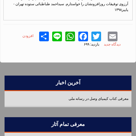
آرزوی توفیقات روزافزونشان را خواستارم. سیداحمد طباطبائی ستوده تهران -
پاییز۱۳۹۸
Share
WhatsApp
Line
Facebook
Twitter
Email
افزودن
دیدگاه جدید
بازدید: ۶۹۹
آخرین اخبار
معرفی کتاب کیمیای وصل در رسانه ملی
معرفی تمام آثار