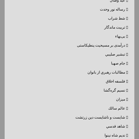
عید وصال
رساله نور وحدت
شط شراب
تربیت ماندگار
بی‌بهاء
درآمدی بر مسیحیت پنطیکاستی
تبشير صليبي
جام صهبا
مطالبات رهبري از بانوان
فلسفه اخلاق
نسيم گره‌گشا
میزان
عالم سالك
شايست و ناشايست دين زرتشت
شاهد قدسي
نديم شاه نينوا