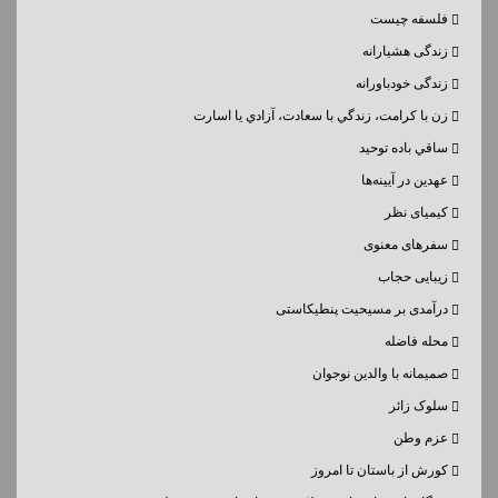
فلسفه چیست
زندگی هشیارانه
زندگی خودباورانه
زن با كرامت، زندگي با سعادت، آزادي يا اسارت
ساقي باده توحيد
عهدین در آیینه‌ها
کیمیای نظر
سفرهای معنوی
زیبایی حجاب
درآمدی بر مسیحیت پنطیکاستی
محله فاضله
صمیمانه با والدین نوجوان
سلوک زائر
عزم وطن
کورش از باستان تا امروز